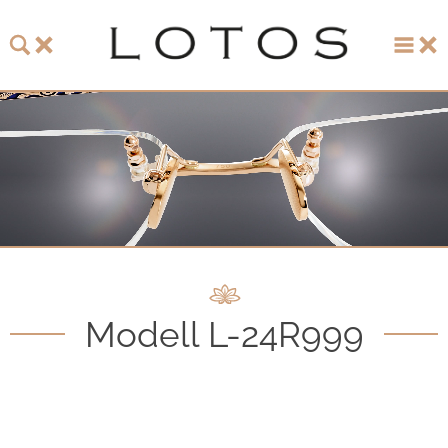
LOTOS
LOTOS Kollektion 2026
LOTOS Jubiläumskollektion
LOTOS to Browse
One-of-One Galerie
Modell L-24R999
Uhren & Schmuck
LOTOS Fachhändler
LOTOS Partner