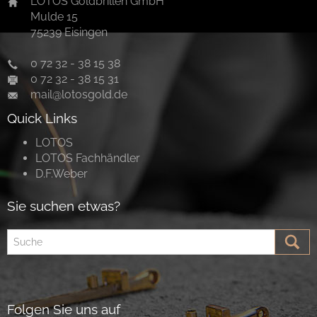
LOTOS Goldbrillen GmbH
Mulde 15
75239 Eisingen
0 72 32 - 38 15 38
0 72 32 - 38 15 31
mail@lotosgold.de
Quick Links
LOTOS
LOTOS Fachhändler
D.F.Weber
Sie suchen etwas?
Folgen Sie uns auf