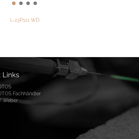
L-​23P111 WD
 Links
OTOS
OTOS Fachhändler
.F.Weber