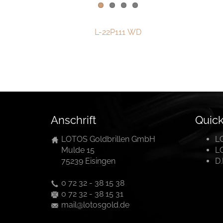
Kontakt
L-​22P111 WD
Datenschutzerklärung
Impressum
Social Media
Facebook
Anschrift
Quick
Instagram
LOTOS Goldbrillen GmbH
L
Mulde 15
L
75239 Eisingen
D
Sprache auswählen
0 72 32 - 38 15 38
English
0 72 32 - 38 15 31
mail@lotosgold.de
中文