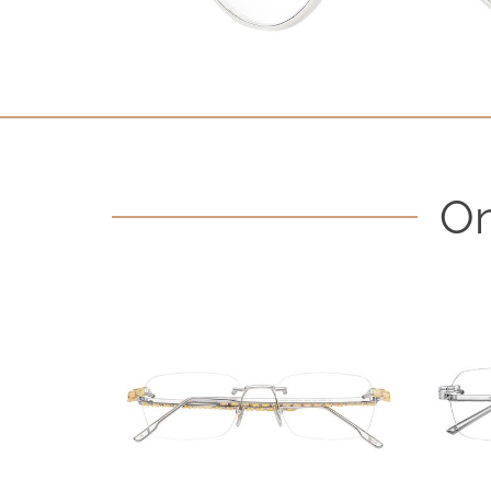
One-of-One Kollektion 2018
One-of-One Kollektion 2019
One-of-One Kollektion 2020
One-of-One Kollektion 2021
One-of-One Kollektion 2022
On
One-of-One Kollektion 2023
One-of-One Kollektion 2024
One-of-One-Kollektion 2025
Uhren & Schmuck
LOTOS Fachhändler
LOTOS Partner