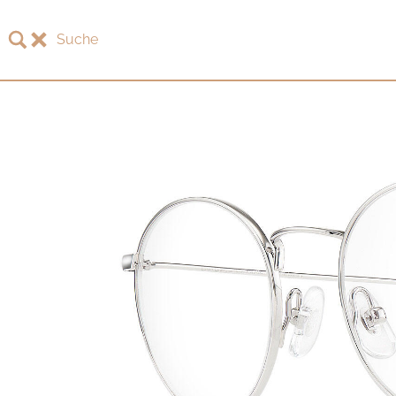
Suche
LOTOS
LOTOS Kollektion 2026
LOTOS Jubiläumskollektion
LOTOS to Browse
One-of-One Galerie
One-of-One Kollektion 2012
One-of-One Kollektion 2014
One-of-One Kollektion 2017