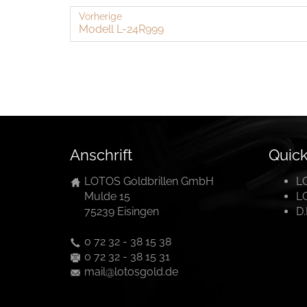
Vorherige
Mo­dell L-​24R999
Anschrift
Quick
LOTOS Goldbrillen GmbH
L
Mulde 15
L
75239 Eisingen
D
0 72 32 - 38 15 38
0 72 32 - 38 15 31
mail@lotosgold.de