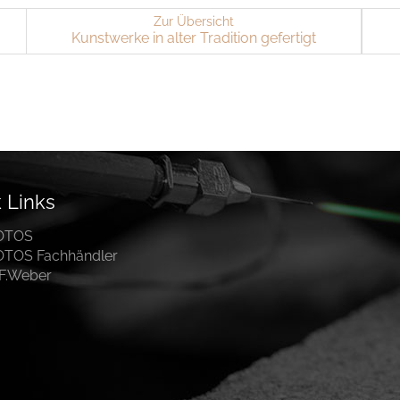
Zur Übersicht
Kunst­wer­ke in alter Tra­di­ti­on ge­fer­tigt
 Links
OTOS
OTOS Fachhändler
.F.Weber