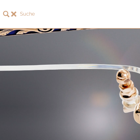
Suche
LOTOS
LOTOS Kollektion 2026
LOTOS Jubiläumskollektion
LOTOS to Browse
One-of-One Galerie
Uhren & Schmuck
LOTOS Fachhändler
LOTOS Partner