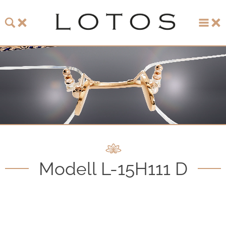
LOTOS
LOTOS Kollektion 2026
LOTOS Jubiläumskollektion
LOTOS to Browse
One-of-One Galerie
Modell L-15H111 D
Uhren & Schmuck
LOTOS Fachhändler
LOTOS Partner