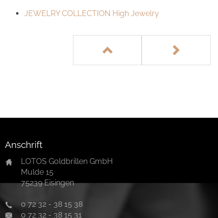
JEWELRY COLLECTION High Jewelry
Anschrift
LOTOS Goldbrillen GmbH
Mulde 15
75239 Eisingen
0 72 32 - 38 15 38
0 72 32 - 38 15 31