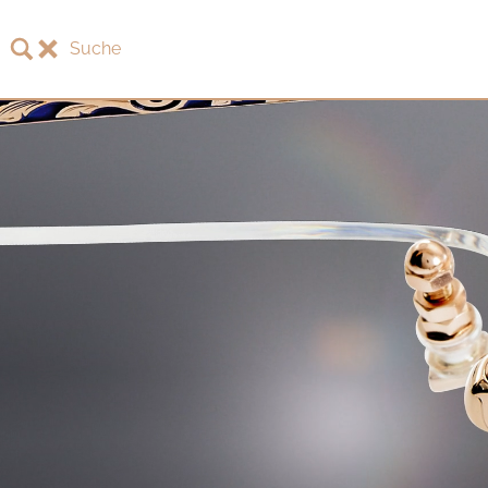
Suche
LOTOS
LOTOS Kollektion 2026
LOTOS Jubiläumskollektion
LOTOS to Browse
One-of-One Galerie
Uhren & Schmuck
LOTOS Fachhändler
LOTOS Partner