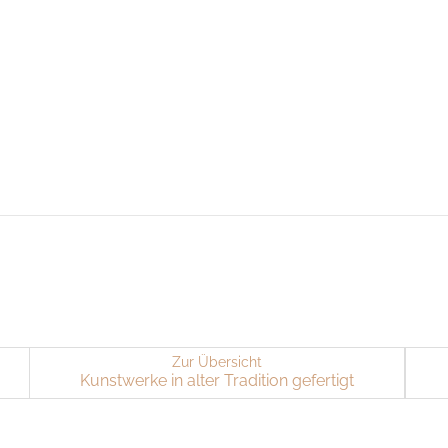
Zur Übersicht
Kunst­wer­ke in alter Tra­di­ti­on ge­fer­tigt