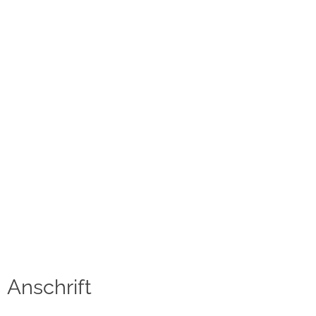
Kontakt
Datenschutzerklärung
Impressum
Social Media
Facebook
Instagram
Sprache auswählen
English
Anschrift
中文