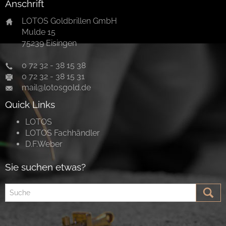
Anschrift
LOTOS Goldbrillen GmbH
Mulde 15
75239 Eisingen
0 72 32 - 38 15 38
0 72 32 - 38 15 31
mail@lotosgold.de
Quick Links
LOTOS
LOTOS Fachhändler
D.F.Weber
Sie suchen etwas?