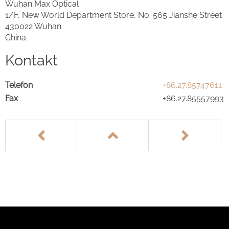
Wuhan Max Optical
1/F, New World Department Store, No. 565 Jianshe Street
430022 Wuhan
China
Kontakt
Telefon
+86.27.85747611
Fax
+86.27.85557993