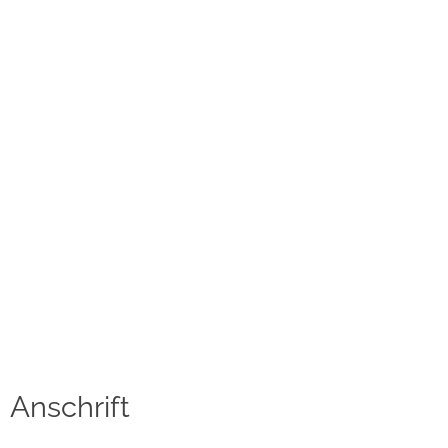
Kontakt
Datenschutzerklärung
Impressum
Social Media
Facebook
Instagram
Sprache auswählen
English
Anschrift
中文