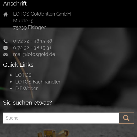
Anschrift
LOTOS Goldbrillen GmbH
Mulde 15
75239 Eisingen
0 72 32 - 38 15 38
0 72 32 - 38 15 31
mail@lotosgold.de
Quick Links
LOTOS
LOTOS Fachhändler
D.F.Weber
Sie suchen etwas?