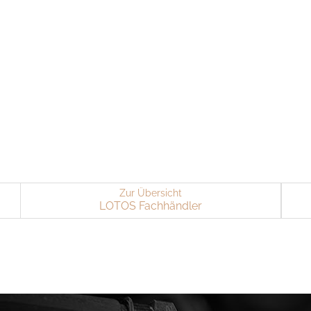
Zur Übersicht
LOTOS Fach­händ­ler