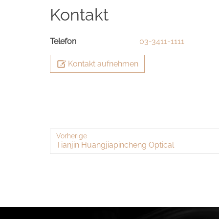
Kontakt
Telefon
03-3411-1111
Kontakt aufnehmen
Vorherige
Tian­jin Huang­jia­pin­cheng Op­ti­cal