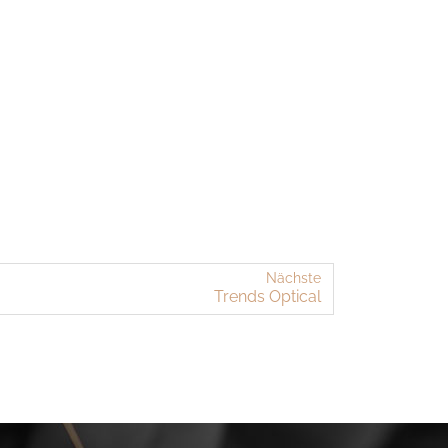
Nächste
Trends Op­ti­cal