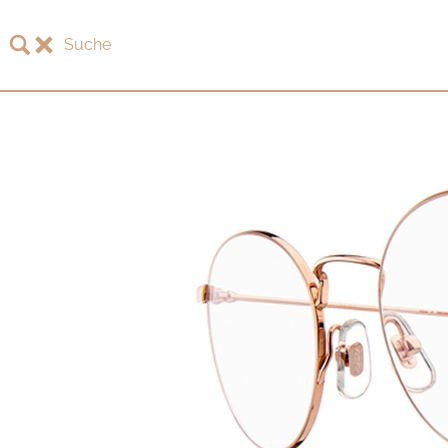
Suche
LOTOS
LOTOS Kollektion 2026
LOTOS Jubiläumskollektion
LOTOS to Browse
One-of-One Galerie
Uhren & Schmuck
LOTOS Fachhändler
LOTOS Partner