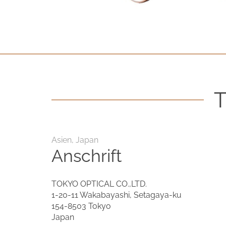
Kontakt
Datenschutzerklärung
Impressum
Social Media
T
Facebook
Instagram
Asien, Japan
Anschrift
Sprache auswählen
English
TOKYO OPTICAL CO.,LTD.
1-20-11 Wakabayashi, Setagaya-ku
中文
154-8503 Tokyo
Japan