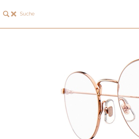
Suche
LOTOS
LOTOS Kollektion 2026
LOTOS Jubiläumskollektion
LOTOS to Browse
One-of-One Galerie
Uhren & Schmuck
LOTOS Fachhändler
LOTOS Partner