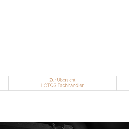
k
Zur Übersicht
LOTOS Fach­händ­ler