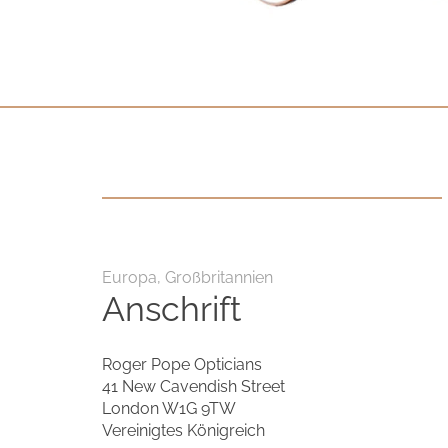
Kontakt
Datenschutzerklärung
Impressum
Social Media
Facebook
Instagram
Europa, Großbritannien
Anschrift
Sprache auswählen
English
Roger Pope Opticians
41 New Cavendish Street
中文
London W1G 9TW
Vereinigtes Königreich