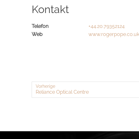
Kontakt
Telefon
+44.20.79352124
Web
www.rogerpope.co.u
Vorherige
Re­li­an­ce Op­ti­cal Cent­re