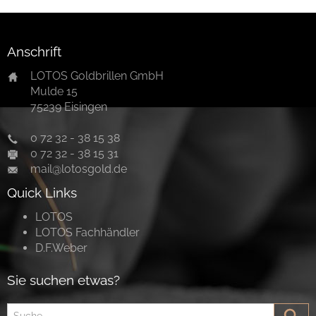
Anschrift
LOTOS Goldbrillen GmbH
Mulde 15
75239 Eisingen
0 72 32 - 38 15 38
0 72 32 - 38 15 31
mail@lotosgold.de
Quick Links
LOTOS
LOTOS Fachhändler
D.F.Weber
Sie suchen etwas?