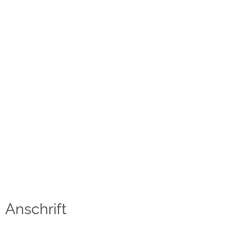
Kontakt
Datenschutzerklärung
Impressum
Social Media
Facebook
Instagram
Sprache auswählen
English
Anschrift
中文