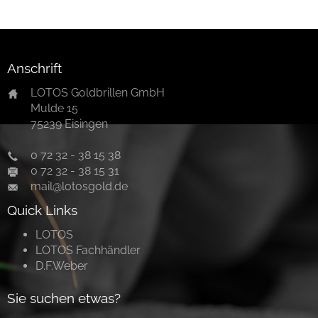
Anschrift
LOTOS Goldbrillen GmbH
Mulde 15
75239 Eisingen
0 72 32 - 38 15 38
0 72 32 - 38 15 31
mail@lotosgold.de
Quick Links
LOTOS
LOTOS Fachhändler
D.F.Weber
Sie suchen etwas?