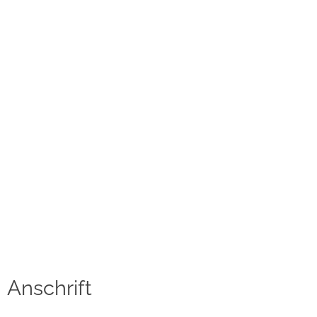
Kontakt
Datenschutzerklärung
Impressum
Social Media
Facebook
Instagram
Sprache auswählen
English
Anschrift
中文