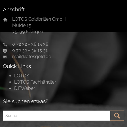
Anschrift
LOTOS Goldbrillen GmbH
Mulde 15
75239 Eisingen
0 72 32 - 38 15 38
0 72 32 - 38 15 31
mail@lotosgold.de
Quick Links
LOTOS
LOTOS Fachhändler
D.F.Weber
Sie suchen etwas?