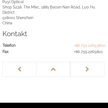
Puyi Optical
Shop S238, The Mixc, 1881 Baoan Nan Road, Luo Hu
District
518001 Shenzhen
China
Kontakt
Telefon
+86.755.22653800
Fax
+86.755.2265801