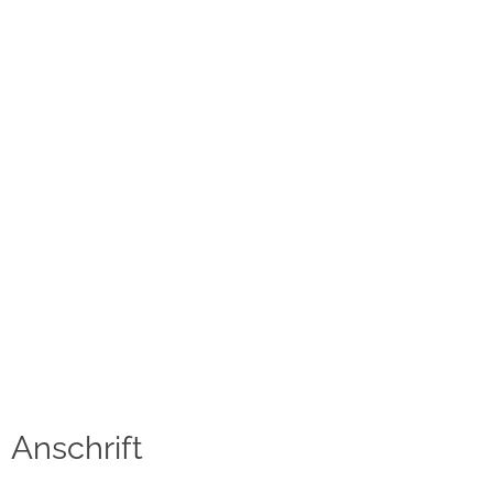
Kontakt
Datenschutzerklärung
Impressum
Social Media
Facebook
Instagram
Sprache auswählen
English
Anschrift
中文