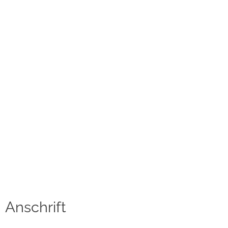
Kontakt
Datenschutzerklärung
Impressum
Social Media
Facebook
Instagram
Sprache auswählen
English
Anschrift
中文