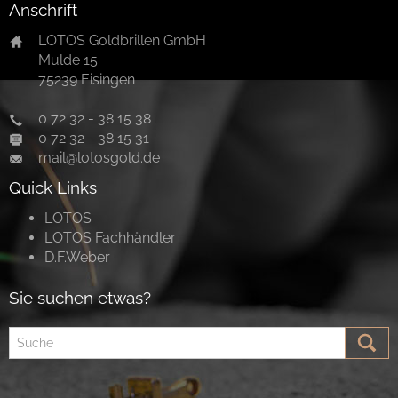
Anschrift
LOTOS Goldbrillen GmbH
Mulde 15
75239 Eisingen
0 72 32 - 38 15 38
0 72 32 - 38 15 31
mail@lotosgold.de
Quick Links
LOTOS
LOTOS Fachhändler
D.F.Weber
Sie suchen etwas?