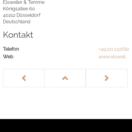
Elsweiler & Temme
Königsallee 60
40212 Düsseldorf
Deutschland
Kontakt
Telefon
+49.211.132682
Web
www.elsweile
rundtemme.d
e