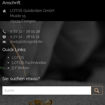
Anschrift
LOTOS Goldbrillen GmbH
Mulde 15
75239 Eisingen
0 72 32 - 38 15 38
0 72 32 - 38 15 31
mail@lotosgold.de
Quick Links
LOTOS
LOTOS Fachhändler
D.F.Weber
Sie suchen etwas?