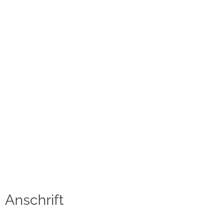
Kontakt
Datenschutzerklärung
Impressum
Social Media
Facebook
Instagram
Sprache auswählen
English
Anschrift
中文