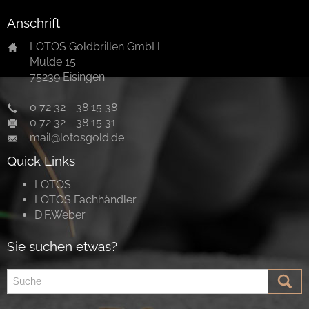
Anschrift
LOTOS Goldbrillen GmbH
Mulde 15
75239 Eisingen
0 72 32 - 38 15 38
0 72 32 - 38 15 31
mail@lotosgold.de
Quick Links
LOTOS
LOTOS Fachhändler
D.F.Weber
Sie suchen etwas?