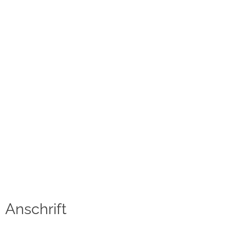
Kontakt
Datenschutzerklärung
Impressum
Social Media
Facebook
Instagram
Sprache auswählen
English
Anschrift
中文