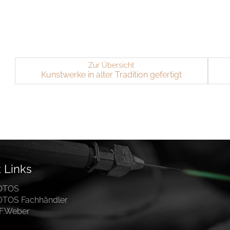
Zur Übersicht
Kunst­wer­ke in alter Tra­di­ti­on ge­fer­tigt
 Links
OTOS
OTOS Fachhändler
.F.Weber