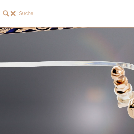
Suche
LOTOS
LOTOS Kollektion 2026
LOTOS Jubiläumskollektion
LOTOS to Browse
One-of-One Galerie
Uhren & Schmuck
LOTOS Fachhändler
LOTOS Partner