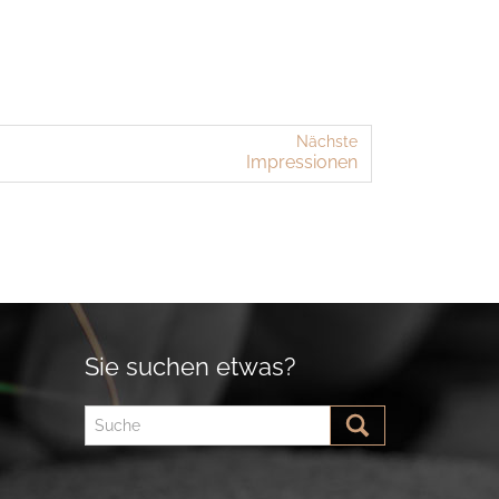
Nächste
Im­pres­sio­nen
Sie suchen etwas?