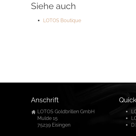
Siehe auch
LOTOS Boutique
Anschrift
Quick
LOTOS Goldbrillen GmbH
L
Mulde 15
L
75239 Eisingen
D