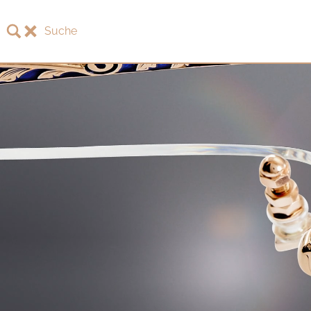
Suche
LOTOS
LOTOS Kollektion 2026
LOTOS Jubiläumskollektion
LOTOS to Browse
One-of-One Galerie
Uhren & Schmuck
LOTOS Fachhändler
LOTOS Partner