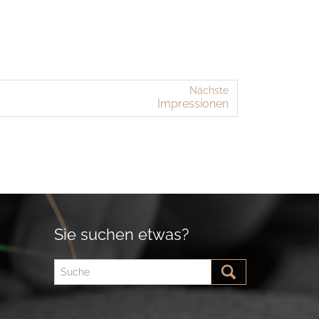
Nächste
Im­pres­sio­nen
Sie suchen etwas?