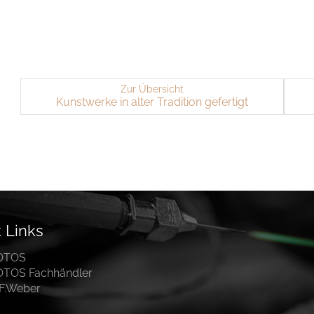
Zur Übersicht
Kunst­wer­ke in alter Tra­di­ti­on ge­fer­tigt
 Links
OTOS
OTOS Fachhändler
.F.Weber