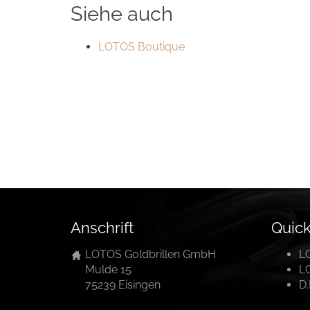
Siehe auch
LOTOS Boutique
Anschrift
Quick
LOTOS Goldbrillen GmbH
L
Mulde 15
L
75239 Eisingen
D